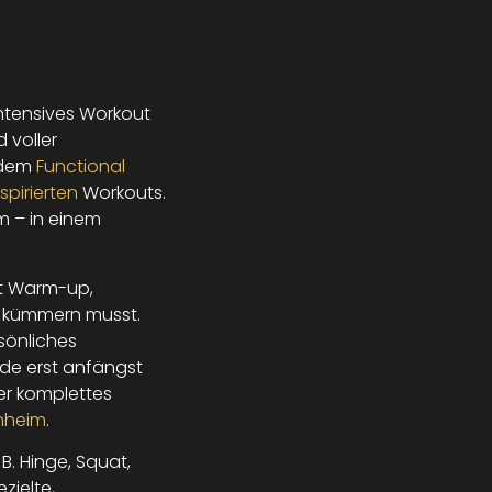
ntensives Workout
 voller
 dem
Functional
spirierten
Workouts.
m – in einem
it Warm-up,
s kümmern musst.
sönliches
de erst anfängst
ser komplettes
inheim
.
B. Hinge, Squat,
zielte,