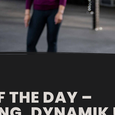
 THE DAY –
NG, DYNAMIK