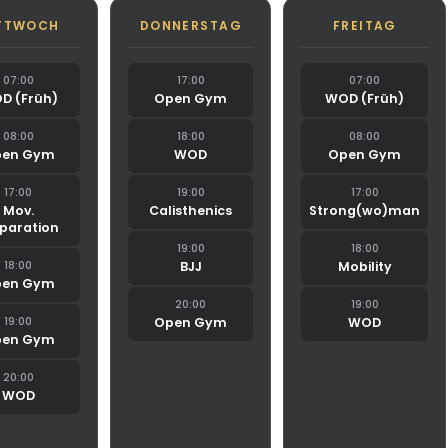
TTWOCH
DONNERSTAG
FREITAG
07:00
17:00
07:00
D (Früh)
Open Gym
WOD (Früh)
08:00
18:00
08:00
en Gym
WOD
Open Gym
17:00
19:00
17:00
Mov.
Calisthenics
Strong(wo)man
paration
19:00
18:00
18:00
BJJ
Mobility
en Gym
20:00
19:00
19:00
Open Gym
WOD
en Gym
20:00
WOD