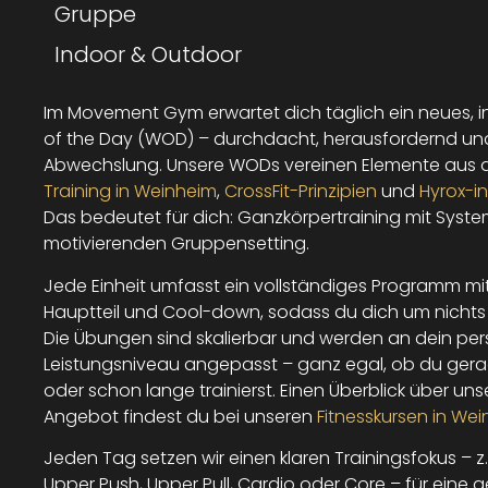
Gruppe
Indoor & Outdoor
Im Movement Gym erwartet dich täglich ein neues, i
of the Day (WOD) – durchdacht, herausfordernd und
Abwechslung. Unsere WODs vereinen Elemente aus
Training in Weinheim
,
CrossFit-Prinzipien
und
Hyrox-in
Das bedeutet für dich: Ganzkörpertraining mit Syste
motivierenden Gruppensetting.
Jede Einheit umfasst ein vollständiges Programm m
Hauptteil und Cool-down, sodass du dich um nicht
Die Übungen sind skalierbar und werden an dein per
Leistungsniveau angepasst – ganz egal, ob du gera
oder schon lange trainierst. Einen Überblick über un
Angebot findest du bei unseren
Fitnesskursen in We
Jeden Tag setzen wir einen klaren Trainingsfokus – z. 
Upper Push, Upper Pull, Cardio oder Core – für eine ge