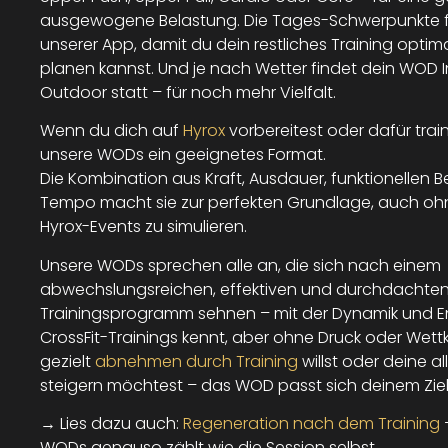
ausgewogene Belastung. Die Tages-Schwerpunkte fi
unserer App, damit du dein restliches Training opti
planen kannst. Und je nach Wetter findet dein WOD 
Outdoor statt – für noch mehr Vielfalt.
Wenn du dich auf
Hyrox
vorbereitest oder dafür traini
unsere WODs ein geeignetes Format.
Die Kombination aus Kraft, Ausdauer, funktionelle
Tempo macht sie zur perfekten Grundlage, auch ohn
Hyrox-Events zu simulieren.
Unsere WODs sprechen alle an, die sich nach einem
abwechslungsreichen, effektiven und durchdachte
Trainingsprogramm sehnen – mit der Dynamik und E
CrossFit-Trainings kennt, aber ohne Druck oder Wet
gezielt
abnehmen durch Training
willst oder deine a
steigern möchtest – das WOD passt sich deinem Ziel
→ Lies dazu auch:
Regeneration nach dem Training
WODs genauso zählt wie die Session selbst