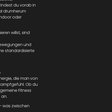
ndest du vorab in
mal drumherum
Indoor oder
eren willst, sind
n Bewegungen und
e standardisierte
n
nergie, die man von
tkampfgefühl. Ob du
llgemeine Fitness
 an.
– was zwischen