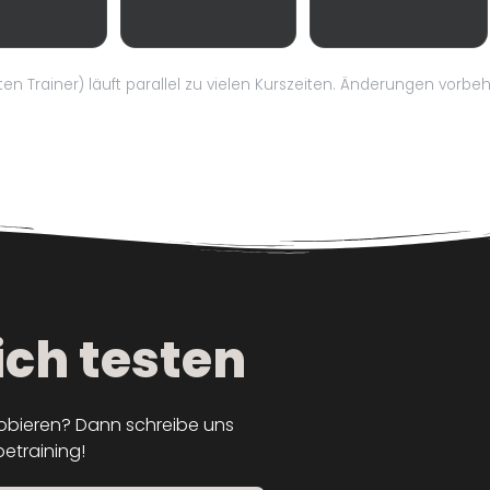
en Trainer) läuft parallel zu vielen Kurszeiten. Änderungen vorbeh
ich testen
robieren? Dann schreibe uns
betraining!