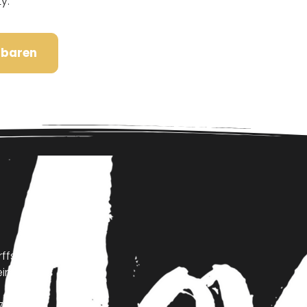
y.
nbaren
ffstraße 23
inheim
7195