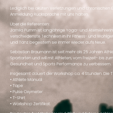
Lediglich bei akuten Verletzungen und chronischen 
Anmeldung Rücksprache mit uns halten.
Über die Referenten:
Jamila Pumm ist langjährige Yoga- und Atemlehreri
verschiedenste Techniken in ihr Fitness- und Wohlge
und Tanz begeistern sie immer wieder aufs Neue.
Sebastian Braumann ist seit mehr als 25 Jahren Athlet
Sportarten und will mit Athleten, vom Freizeit- bis z
Gesundheit und Sports Performance zu verbessern.
Insgesamt dauert der Workshop ca. 4 Stunden. Die Te
• Athlete Manual
• Tape
• Pulse Oxymeter
• T-Shirt
• Workshop Zertifikat.