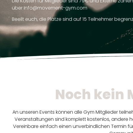
Die Kosten für Mitglieder sind 79€ und Externe zahle
über Info@movement-gym.com
Beeilt euch, die Plätze sind auf 15 Teilnehmer begrenz
Noch kein 
An unseren Events können alle Gym Mitglieder teiln
Veranstaltungen sind komplett kostenlos, andere ha
Vereinbare einfach einen unverbindlichen Termin für