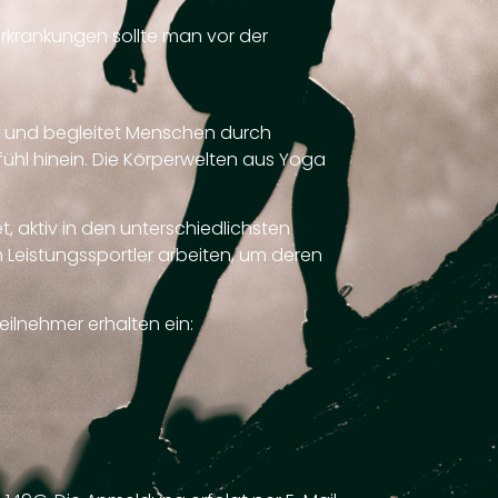
Erkrankungen sollte man vor der
n und begleitet Menschen durch
fühl hinein. Die Körperwelten aus Yoga
, aktiv in den unterschiedlichsten
um Leistungssportler arbeiten, um deren
ilnehmer erhalten ein: