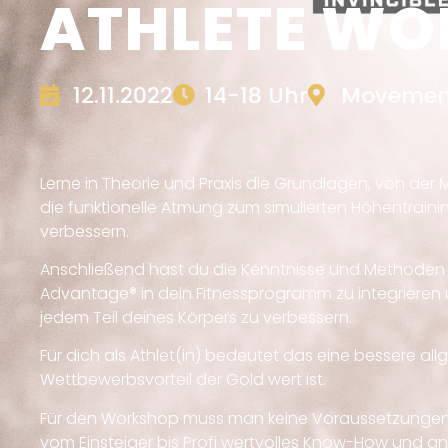
ATHLETE W
12.11.2022
14-18 Uhr
Movemen
Lerne in Theorie und Praxis die Grundlagen, von de
die funktionelle Atmung zum simulierten Höhentrainin
verbessern.
Anschließend hast du die Kenntnisse und Methoden
Advantage® in dein Fitnessprogramm zu integrieren 
jedem Teil deines Körpers zu verbessern.
Für dich als Athlet(in) bedeutet das eine bessere al
Wettbewerbsvorteil der Gold wert ist.
Für den Workshop muss man keine Voraussetzungen e
vom Einsteiger bis Profi wertvolles Know-How und 