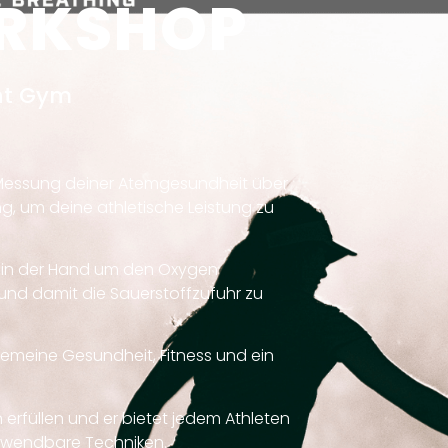
ORKSHOP
t Gym
r Messung deiner Atemgesundheit über
g, um deine athletische Leistung zu
 in der Hand um den Oxygen
und damit die Sauerstoffzufuhr zu
lgemeine Gesundheit, Fitness und ein
rfüllen und er bietet jedem Athleten
anwendbare Techniken.