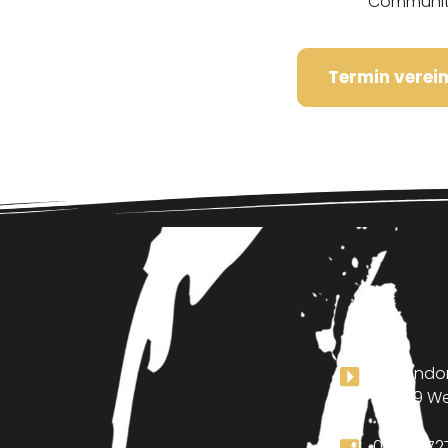
Communit
Termin verei
Mierendor
69469 We
01520672