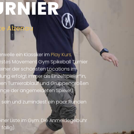
URNIER
te Alzenau
erweile ein Klassiker im
Play Kurs
.
rstes Movement Gym Spikeball Turnier
n einer der schönsten Locations im
dung erfolgt immer als Einzelspieler*in,
uen Turnierablauf und Gruppengrößen
enge der angemeldeten Spieler).
er sein und zumindest ein paar Runden
 einer Liste im Gym. Die Anmeldegebühr
fällig).