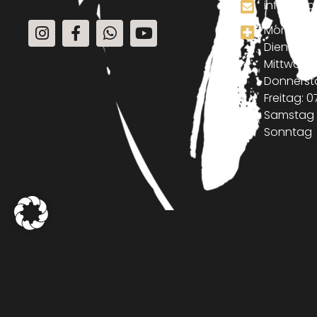
info@mo
Montag: 07
Dienstag: 
Mittwoch: 
Donnerstag
Freitag: 0
Samstag :
Sonntag : 
Mit ♥ gestaltet von
STARTS Grafik & Webdesign