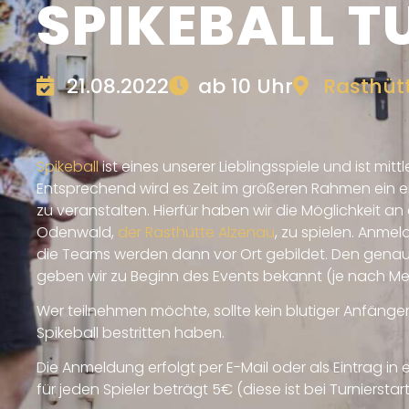
SPIKEBALL T
21.08.2022
ab 10 Uhr
Rasthüt
Spikeball
ist eines unserer Lieblingsspiele und ist mittl
Entsprechend wird es Zeit im größeren Rahmen ein e
zu veranstalten. Hierfür haben wir die Möglichkeit a
Odenwald,
der Rasthütte Alzenau
, zu spielen. Anmel
die Teams werden dann vor Ort gebildet. Den gena
geben wir zu Beginn des Events bekannt (je nach M
Wer teilnehmen möchte, sollte kein blutiger Anfäng
Spikeball bestritten haben.
Die Anmeldung erfolgt per E-Mail oder als Eintrag in
für jeden Spieler beträgt 5€ (diese ist bei Turnierstart 