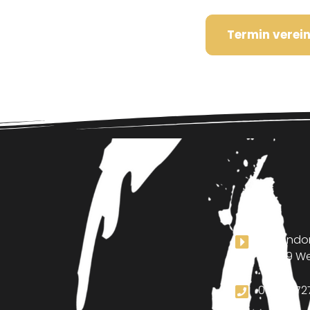
Termin verei
Mierendor
69469 We
01520672